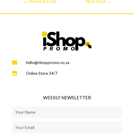
←
Previous Post
Next Post
→
hello@ishoppromo.co.za
Online Store 24/7
WEEKLY NEWSLETTER